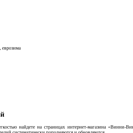
, еврозима
ей
егкостью найдете на страницах интернет-магазина «Винни-Ви
зделий систематически пополняются и обновляются.