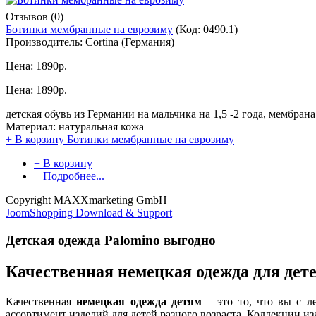
Отзывов (0)
Ботинки мембранные на еврозиму
(Код:
0490.1
)
Производитель:
Cortina (Германия)
Цена:
1890р.
Цена:
1890р.
детская обувь из Германии на мальчика на 1,5 -2 года, мембрана
Материал: натуральная кожа
+ В корзину
Ботинки мембранные на еврозиму
+ В корзину
+ Подробнее...
Copyright MAXXmarketing GmbH
JoomShopping Download & Support
Детская одежда Palomino выгодно
Качественная немецкая одежда для дет
Качественная
немецкая одежда детям
– это то, что вы с л
ассортимент изделий для детей разного возраста. Коллекции и