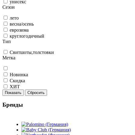
унисекс
Сезон
лето
весна/осень
еврозима
круглогодичный
Тип
Свитшоты,толстовки
Метка
Новинка
Скидка
ХИТ
Показать
Сбросить
Бренды