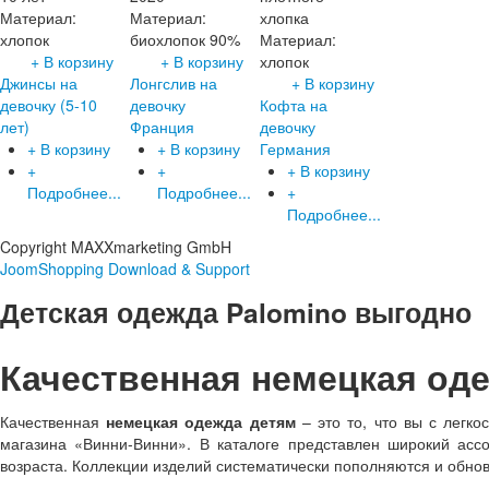
Материал:
Материал:
хлопка
хлопок
биохлопок 90%
Материал:
+ В корзину
+ В корзину
хлопок
Джинсы на
Лонгслив на
+ В корзину
девочку (5-10
девочку
Кофта на
лет)
Франция
девочку
+ В корзину
+ В корзину
Германия
+
+
+ В корзину
Подробнее...
Подробнее...
+
Подробнее...
Copyright MAXXmarketing GmbH
JoomShopping Download & Support
Детская одежда Palomino выгодно
Качественная немецкая оде
Качественная
немецкая одежда детям
– это то, что вы с легко
магазина «Винни-Винни». В каталоге представлен широкий асс
возраста. Коллекции изделий систематически пополняются и обно