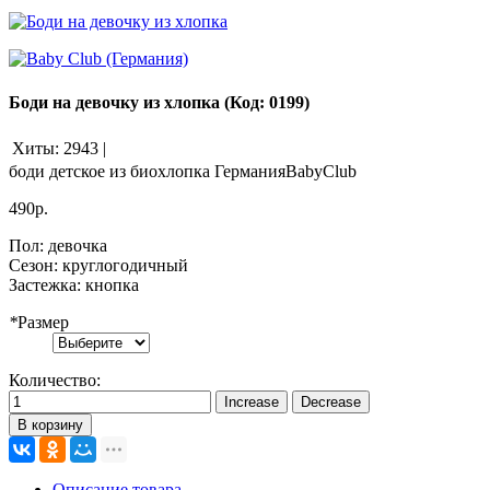
Боди на девочку из хлопка
(Код:
0199
)
Хиты:
2943
|
боди детское из биохлопка ГерманияBabyClub
490р.
Пол
:
девочка
Сезон
:
круглогодичный
Застежка
:
кнопка
*
Размер
Количество:
В корзину
Описание товара