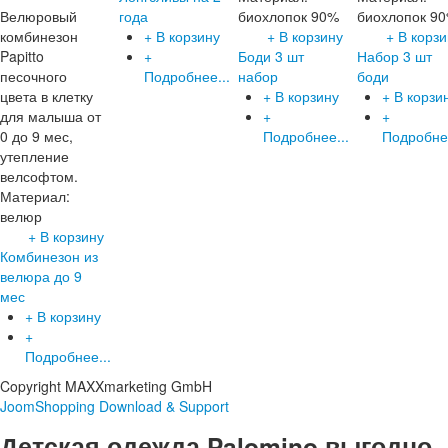
Велюровый
года
биохлопок 90%
биохлопок 9
комбинезон
+ В корзину
+ В корзину
+ В корзи
Papitto
+
Боди 3 шт
Набор 3 шт
песочного
Подробнее...
набор
боди
цвета в клетку
+ В корзину
+ В корзи
для малыша от
+
+
0 до 9 мес,
Подробнее...
Подробнее
утепление
велсофтом.
Материал:
велюр
+ В корзину
Комбинезон из
велюра до 9
мес
+ В корзину
+
Подробнее...
Copyright MAXXmarketing GmbH
JoomShopping Download & Support
Детская одежда Palomino выгодно