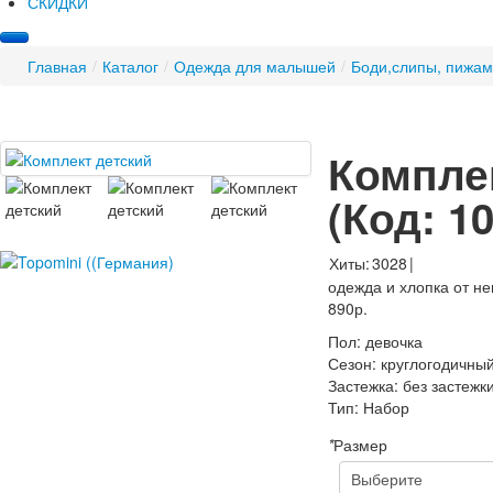
СКИДКИ
Главная
/
Каталог
/
Одежда для малышей
/
Боди,слипы, пижа
Компле
(Код:
1
Хиты:
3028
|
одежда и хлопка от н
890р.
Пол
:
девочка
Сезон
:
круглогодичны
Застежка
:
без застежк
Тип
:
Набор
*
Размер