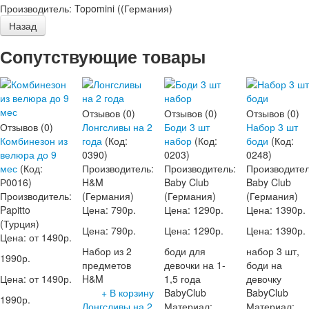
Производитель:
Topomini ((Германия)
Сопутствующие товары
Отзывов (0)
Отзывов (0)
Отзывов (0)
Отзывов (0)
Лонгсливы на 2
Боди 3 шт
Набор 3 шт
Комбинезон из
года
(Код:
набор
(Код:
боди
(Код:
велюра до 9
0390
)
0203
)
0248
)
мес
(Код:
Производитель:
Производитель:
Производител
Р0016
)
H&M
Baby Club
Baby Club
Производитель:
(Германия)
(Германия)
(Германия)
Papitto
Цена:
790р.
Цена:
1290р.
Цена:
1390р.
(Турция)
Цена:
790р.
Цена:
1290р.
Цена:
1390р.
Цена: от
1490р.
Набор из 2
боди для
набор 3 шт,
1990р.
предметов
девочки на 1-
боди на
Цена: от
1490р.
H&M
1,5 года
девочку
+ В корзину
BabyClub
BabyClub
1990р.
Лонгсливы на 2
Материал:
Материал: