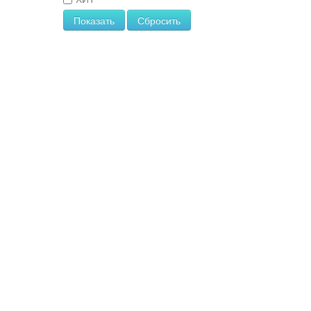
Copyright
Показать
Сбросить
MAXXmarketing
GmbH
JoomShopping
Download
&
Support