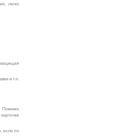
я, легко
, защищая
ки и т.п.
у. Помимо
 карточке
, если по