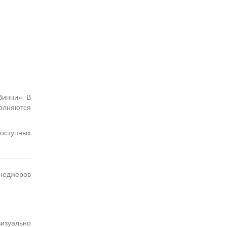
Винни». В
полняются
оступных
енеджеров
визуально