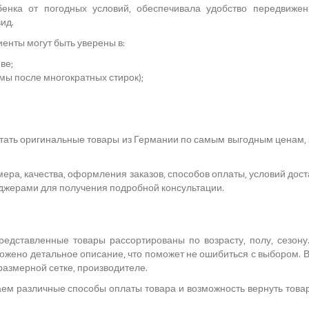
енка от погодных условий, обеспечивала удобство передвижени
ид.
енты могут быть уверены в:
ве;
мы после многократных стирок);
етать оригинальные товары из Германии по самым выгодным ценам
ра, качества, оформления заказов, способов оплаты, условий достав
еджерами для получения подробной консультации.
редставленные товары рассортированы по возрасту, полу, сезон
жено детальное описание, что поможет не ошибиться с выбором. В
размерной сетке, производителе.
ем различные способы оплаты товара и возможность вернуть товар