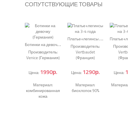
СОПУТСТВУЮЩИЕ ТОВАРЫ
П
латье+легинсы на 3-4 года
(Ко
Б
отинки на девочку (Германия)
(Код:
0430.1
)
Производитель:
Произво
Производитель:
Vertbaudet
Vertb
Venice (Германия)
(Франция)
(Фра
1990р.
1290р.
1
Цена:
Цена:
Цена:
Материал:
Материал:
Материал
комбинированная
биохлопок 90%
кожа
ПЛАТЬЕ+ЛЕГИНСЫ НА 3-4 ГОДА
БОТИНКИ НА ДЕВОЧКУ (ГЕРМАНИЯ)
+ В
+ В
+
корзину
+ В
+
корзину
Подробнее...
корзину
Подробнее...