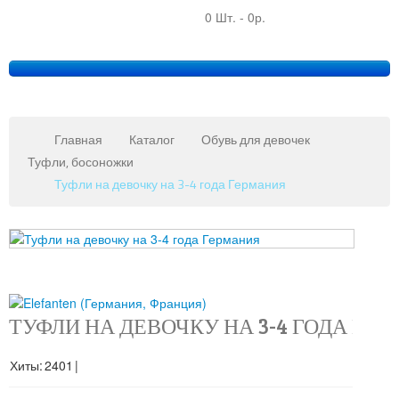
0 Шт.
-
0р.
Главная
Каталог
Обувь для девочек
Туфли, босоножки
Туфли на девочку на 3-4 года Германия
Copy
MAXX
Gmb
JoomSh
ТУФЛИ НА ДЕВОЧКУ НА 3-4 ГОДА ГЕ
Downlo
&
Хиты:
2401
|
Suppor