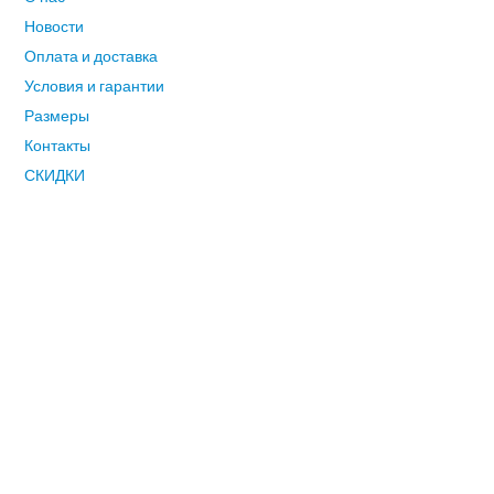
Новости
Оплата и доставка
Условия и гарантии
Размеры
Контакты
СКИДКИ
СВЯЗАТЬСЯ С НАМИ
Адрес: 117588, Москва, ул.Тарусская,8
Телефон: +7 926 212 3217
E-mail:
v
innivinni2014@yandex.ru