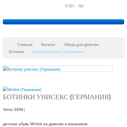
0 Шт.
-
0р.
Главная
Каталог
Обувь для девочек
Ботинки
Ботинки унисекс (Германия)
Copy
MAXX
Gmb
JoomSh
БОТИНКИ УНИСЕКС (ГЕРМАНИЯ)
(КОД:
059
Downlo
&
Хиты:
2294
|
Suppor
детская обувь Venice на девочек и мальчиков