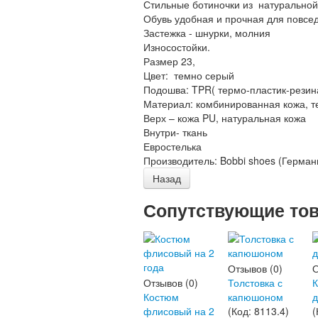
Стильные ботиночки из натуральной
Обувь удобная и прочная для повсед
Застежка - шнурки, молния
Износостойки.
Размер 23,
Цвет: темно серый
Подошва: TPR( термо-пластик-резин
Материал: комбинированная кожа, т
Верх – кожа PU, натуральная кожа
Внутри- ткань
Евростелька
Производитель:
Bobbi shoes (Герман
Сопутствующие то
Отзывов (0)
О
Отзывов (0)
Толстовка с
К
Костюм
капюшоном
флисовый на 2
(Код:
8113.4
)
(