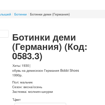
алышей
/
Ботинки
/
Ботинки деми (Германия)
Ботинки деми
(Германия)
(Код:
0583.3
)
Хиты:
1930
|
обувь на демисезон Германия Bobbi Shoes
1990р.
Пол
:
мальчик
Сезон
:
весна/осень
Застежка
:
молния+шнурки
*
Цвет