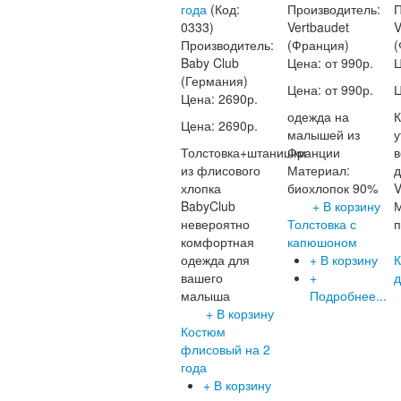
года
(Код:
Производитель:
П
0333
)
Vertbaudet
V
Производитель:
(Франция)
(
Baby Club
Цена: от
990р.
(Германия)
Цена: от
990р.
Цена:
2690р.
одежда на
К
Цена:
2690р.
малышей из
у
Толстовка+штанишки
Франции
в
из флисового
Материал:
д
хлопка
биохлопок 90%
V
BabyClub
+ В корзину
невероятно
Толстовка с
п
комфортная
капюшоном
одежда для
+ В корзину
К
вашего
+
малыша
Подробнее...
+ В корзину
Костюм
флисовый на 2
года
+ В корзину