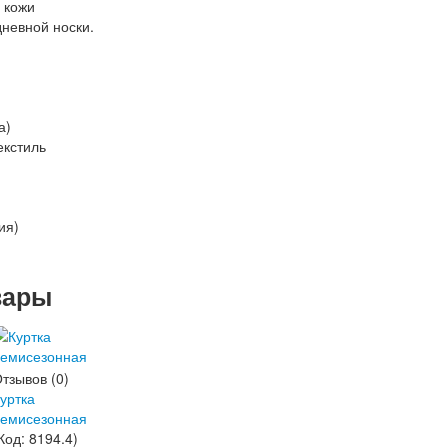
 кожи
невной носки.
а)
екстиль
ия)
вары
тзывов (0)
уртка
демисезонная
Код:
8194.4
)