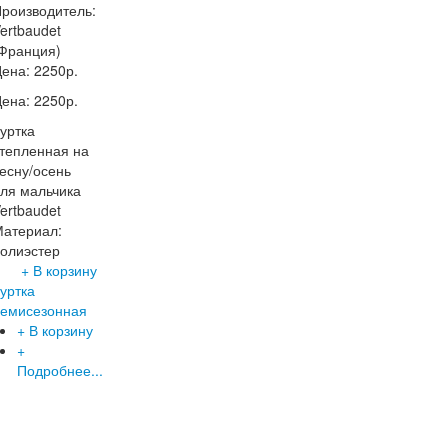
роизводитель:
ertbaudet
Франция)
Цена:
2250р.
Цена:
2250р.
уртка
тепленная на
есну/осень
ля мальчика
ertbaudet
Материал:
олиэстер
+ В корзину
уртка
демисезонная
+ В корзину
+
Подробнее...