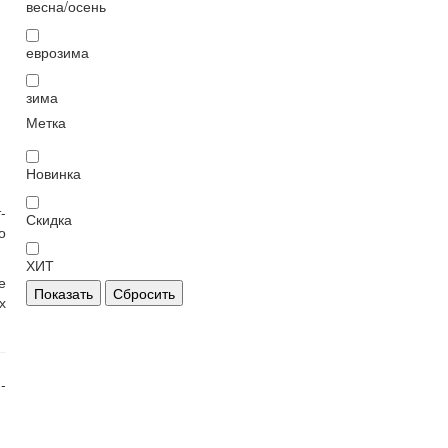
весна/осень
еврозима
зима
Метка
Новинка
-
Скидка
о
ХИТ
е
Показать
Сбросить
х
-