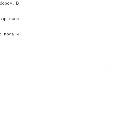
бором. В
вар, если
о пола и