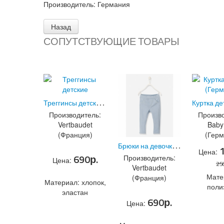
Производитель:
Германия
СОПУТСТВУЮЩИЕ ТОВАРЫ
Т
реггинсы детские
(Код:
8065.2
)
Производитель:
Произво
Vertbaudet
Baby
(Франция)
(Герм
Б
рюки на девочку Франция
(Код
Цена:
690р.
Производитель:
Цена:
25
Vertbaudet
Мате
(Франция)
Материал: хлопок,
поли
эластан
690р.
Т
РЕГГИНСЫ ДЕТСКИЕ
Цена:
+ В
+ В
+