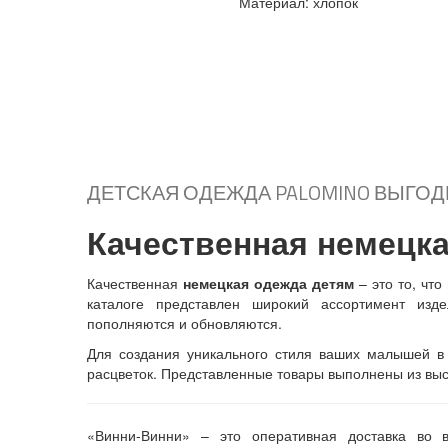
корзину
Материал: хлопок
корзину
Подробнее...
Б
РЮКИ НА ДЕВОЧКУ ФРАНЦИЯ
+ В
+
корзину
Подробнее...
ДЕТСКАЯ ОДЕЖДА PALOMINO ВЫГО
Качественная немецка
Качественная
немецкая одежда детям
– это то, что
каталоге представлен широкий ассортимент изде
пополняются и обновляются.
Для создания уникального стиля ваших малышей в 
расцветок. Представленные товары выполнены из выс
«Винни-Винни» – это оперативная доставка во вс