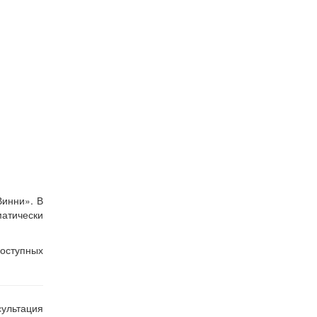
Винни». В
атически
оступных
ультация