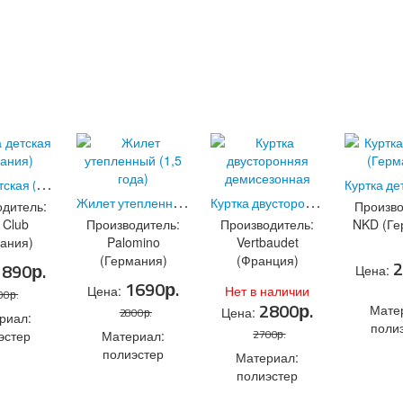
К
уртка детская (Германия)
(Код:
0191
)
Ж
илет утепленный (1,5 года)
К
уртка двусторонняя демисезонная
(Код:
9103.1
)
дитель:
Произво
 Club
Производитель:
Производитель:
NKD (Ге
ания)
Palomino
Vertbaudet
(Германия)
(Франция)
2
:
8065.4
)
1890р.
Цена:
1690р.
Цена:
Нет в наличии
00р.
2800р.
Мате
Цена:
2800р.
риал:
поли
2700р.
эстер
Материал:
полиэстер
К
УРТКА ДЕТСКАЯ (ГЕРМАНИЯ)
Материал:
Ж
ИЛЕТ УТЕПЛЕННЫЙ (1,5 ГОДА)
полиэстер
+ В
+
К
УРТКА ДВУСТОРОННЯЯ ДЕМИСЕЗОННАЯ
корзину