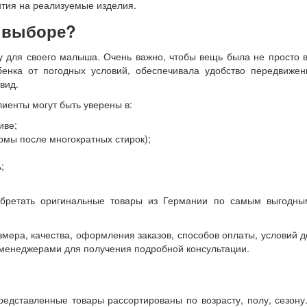
нтия на реализуемые изделия.
и выборе?
 для своего малыша. Очень важно, чтобы вещь была не просто 
енка от погодных условий, обеспечивала удобство передвижени
вид.
иенты могут быть уверены в:
иве;
рмы после многократных стирок);
;
обретать оригинальные товары из Германии по самым выгодны
мера, качества, оформления заказов, способов оплаты, условий д
и менеджерами для получения подробной консультации.
редставленные товары рассортированы по возрасту, полу, сезон