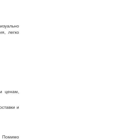
визуально
я, легко
м ценам,
оставки и
у. Помимо