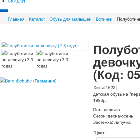
СКИДКИ
Главная
/
Каталог
/
Обувь для малышей
/
Ботинки
/
Полуботинк
Полубо
девочку
(Код:
05
Хиты:
1623
|
детская обувь на "пер
1990р.
Пол
:
девочка
Сезон
:
весна/осень
Застежка
:
липучка
*
Цвет