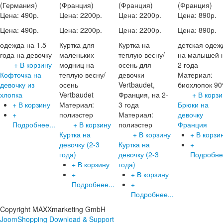
(Германия)
(Франция)
(Франция)
(Франция)
Цена:
490р.
Цена:
2200р.
Цена:
2200р.
Цена:
890р.
Цена:
490р.
Цена:
2200р.
Цена:
2200р.
Цена:
890р.
одежда на 1.5
Куртка для
Куртка на
детская одеж
года на девочку
маленьких
теплую весну/
на малышей 
+ В корзину
модниц на
осень для
2 года
Кофточка на
теплую весну/
девочки
Материал:
девочку из
осень
Vertbaudet,
биохлопок 9
хлопка
Vertbaudet
Франция, на 2-
+ В корзи
+ В корзину
Материал:
3 года
Брюки на
+
полиэстер
Материал:
девочку
Подробнее...
+ В корзину
полиэстер
Франция
Куртка на
+ В корзину
+ В корзи
девочку (2-3
Куртка на
+
года)
девочку (2-3
Подробнее
+ В корзину
года)
+
+ В корзину
Подробнее...
+
Подробнее...
Copyright MAXXmarketing GmbH
JoomShopping Download & Support