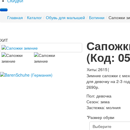
СКИДКИ
Главная
/
Каталог
/
Обувь для малышей
/
Ботинки
/
Сапожки з
ХИТ
Сапожк
(Код:
05
Хиты:
2615
|
Зимние сапожки с мех
для девочку на 2-3 го
2690р.
Пол
:
девочка
Сезон
:
зима
Застежка
:
молния
*
Размер обуви