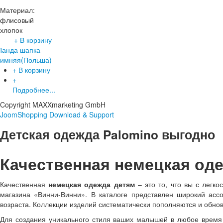
Материал:
флисовый
хлопок
+ В корзину
Панда шапка
зимняя(Польша)
+ В корзину
+
Подробнее...
Copyright MAXXmarketing GmbH
JoomShopping Download & Support
Детская одежда Palomino выгодно
Качественная немецкая оде
Качественная
немецкая одежда детям
– это то, что вы с легко
магазина «Винни-Винни». В каталоге представлен широкий асс
возраста. Коллекции изделий систематически пополняются и обно
Для создания уникального стиля ваших малышей в любое время 