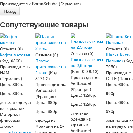
Производитель:
BarenSchuhe (Германия)
Сопутствующие товары
Отзывов (0)
Отзывов (0)
Отзывов (0)
Кофта меховая
Отзывов (0)
Шапка Китти
Платье+легинсы
(Код:
0369
)
Платье
Польша)
(Код
на 2,5 года
Производитель:
трикотажное на
7050
)
(Код:
8138.10
)
H&M
2 года
(Код:
Производител
Производитель:
(Германия)
8171.2
)
OLLE (Польш
Vertbaudet
Цена:
890р.
Производитель:
Цена:
690р.
(Франция)
Vertbaudet
Цена:
890р.
990р.
Цена:
1290р.
(Франция)
детская одежда
Цена:
890р.
Цена:
690р.
Цена:
1290р.
из Германии
Цена:
890р.
990р.
стильная
Материал:
одежда из
флисовый
одежда из
зимние шапк
Франции
хлопок
Франции на 2-
на первую зи
Vertbaudet
+ В корзину
3 года для
на девочку