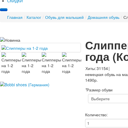
СКИДКИ
Главная
/
Каталог
/
Обувь для малышей
/
Домашняя обувь
/
Сл
Слиппе
года
(К
Хиты:
31154
|
немецкая обувь на мал
1490р.
*
Размер обуви
Количество: