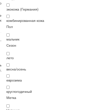
о
экокожа (Германия)
е
х
комбинированная кожа
Пол
мальчик
-
Сезон
лето
ь
весна/осень
,
еврозима
круглогодичный
Метка