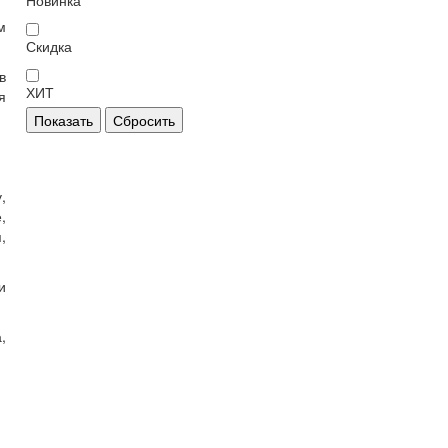
Новинка
м
Скидка
в
ХИТ
я
Показать
Сбросить
,
,
,
и
,