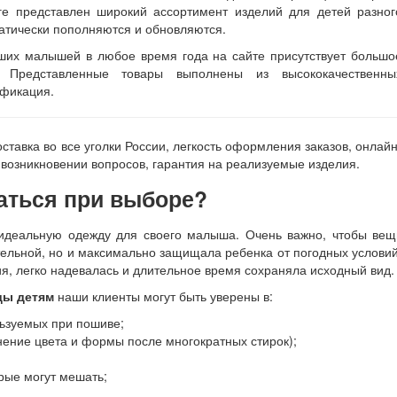
ге представлен широкий ассортимент изделий для детей разног
матически пополняются и обновляются.
аших малышей в любое время года на сайте присутствует большо
к. Представленные товары выполнены из высококачественны
ификация.
ставка во все уголки России, легкость оформления заказов, онлайн
 возникновении вопросов, гарантия на реализуемые изделия.
аться при выборе?
 идеальную одежду для своего малыша. Очень важно, чтобы вещ
тельной, но и максимально защищала ребенка от погодных условий
я, легко надевалась и длительное время сохраняла исходный вид.
ды детям
наши клиенты могут быть уверены в:
льзуемых при пошиве;
нение цвета и формы после многократных стирок);
рые могут мешать;