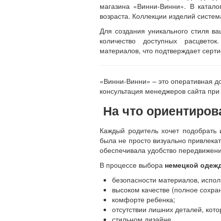
магазина «Винни-Винни». В катало
возраста. Коллекции изделий систе
Для создания уникального стиля в
количество доступных расцвето
материалов, что подтверждает серт
«Винни-Винни» – это оперативная до
консультация менеджеров сайта при
На что ориентиров
Каждый родитель хочет подобрать
была не просто визуально привлека
обеспечивала удобство передвижени
В процессе выбора
немецкой одеж
безопасности материалов, испо
высоком качестве (полное сохра
комфорте ребенка;
отсутствии лишних деталей, кото
стильном дизайне.