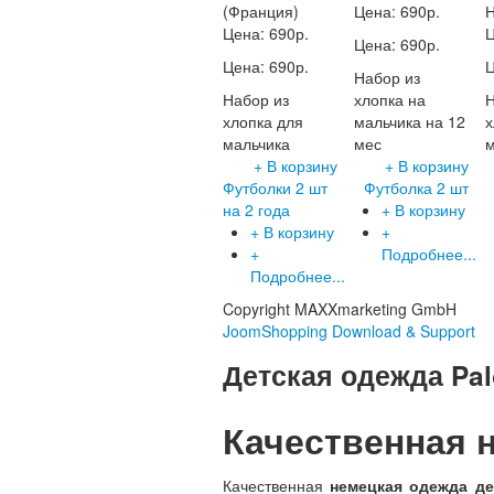
(Франция)
Цена:
690р.
Н
Цена:
690р.
Цена:
690р.
Цена:
690р.
Набор из
Набор из
хлопка на
Н
хлопка для
мальчика на 12
х
мальчика
мес
м
+ В корзину
+ В корзину
Футболки 2 шт
Футболка 2 шт
на 2 года
+ В корзину
+ В корзину
+
+
Подробнее...
Подробнее...
Copyright MAXXmarketing GmbH
JoomShopping Download & Support
Детская одежда Pa
Качественная 
Качественная
немецкая одежда де