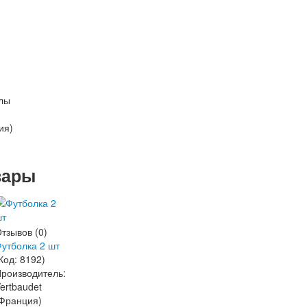
лы
ия)
вары
тзывов (0)
утболка 2 шт
Код:
8192
)
роизводитель:
ertbaudet
Франция)