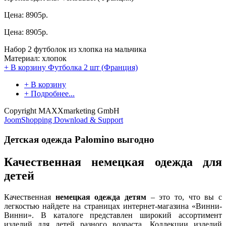
Цена:
8905р.
Цена:
8905р.
Набор 2 футболок из хлопка на мальчика
Материал: хлопок
+ В корзину
Футболка 2 шт (Франция)
+ В корзину
+ Подробнее...
Copyright MAXXmarketing GmbH
JoomShopping Download & Support
Детская одежда Palomino выгодно
Качественная немецкая одежда для
детей
Качественная
немецкая одежда детям
– это то, что вы с
легкостью найдете на страницах интернет-магазина «Винни-
Винни». В каталоге представлен широкий ассортимент
изделий для детей разного возраста. Коллекции изделий