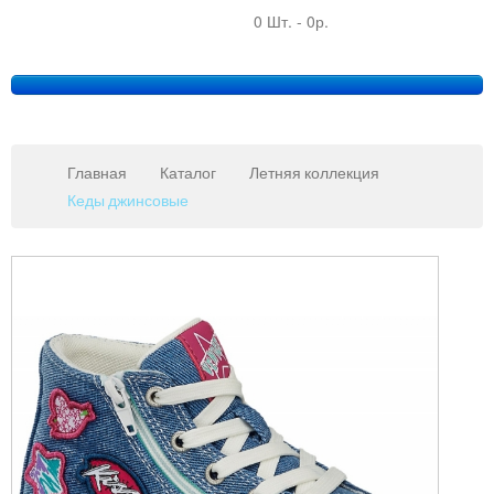
0 Шт.
-
0р.
Главная
Каталог
Летняя коллекция
Кеды джинсовые
Copy
MAXX
Gmb
JoomSh
Downlo
&
Suppor