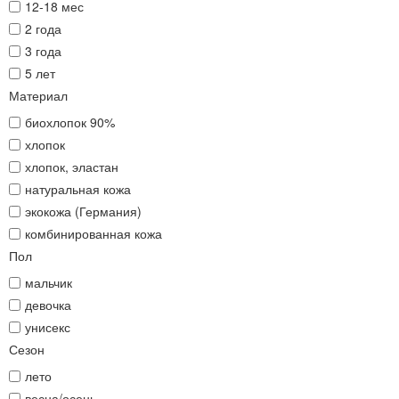
12-18 мес
2 года
3 года
5 лет
Материал
биохлопок 90%
хлопок
хлопок, эластан
натуральная кожа
экокожа (Германия)
комбинированная кожа
Пол
мальчик
девочка
унисекс
Сезон
лето
весна/осень