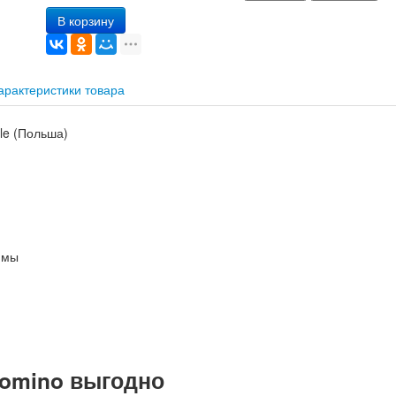
В корзину
арактеристики товара
le (Польша)
имы
lomino выгодно