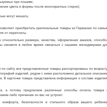
льзуемых при пошиве;
нение цвета и формы после многократных стирок);
рые могут мешать;
позволяет приобретать оригинальные товары из Германии по самы
ля от переплаты.
 относительно размера, качества, оформления заказов, способо
– вы сможете в любое время связаться с нашими менеджерами дл
 по сайту все представленные товары рассортированы по возрасту
тографий изделий, рядом с ними расположено детальное описание
м. В карточке товара представлена информация о составе изделия
а, а потому предлагаем различные способы оплаты товара 
каким-либо причинам он вас не устроит.
 комфорта, безопасности и стильного образа вашего ребенка