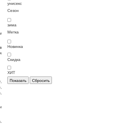
унисекс
Сезон
зима
Метка
м
Новинка
в
я
Скидка
ХИТ
Показать
Сбросить
,
,
,
и
,