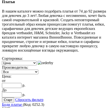
Платья
В нашем каталоге можно подобрать платья от 74 до 92 размера
для девочек до 3 лет! Любая девочка c несомненно, хочет быть
самой очаровательной и красивой. Создать неповторимый
трогательный образ юным принцессам помогут платья, юбки,
сарафанчики для девочек детские ведущих европейских
брендов vertbaudet, H&M, Schnizler, Jacky и Vertbaudet из
каталога интернет магазина ВинниВинни. Повседневные и
праздничные, строгие и игривые юбки, платья и сарафаны
превратят любую девочку в самую настоящую принцессу,
ловящую восхищённые взгляды окружающих.
Сортировка:
Производитель:
Цена:
от
р.
До
р.
Сбросить фильтр
Боди платье
(Код:
0252.3
)