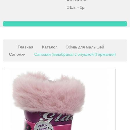
0 Шт.
-
0р.
Главная
Каталог
Обувь для малышей
Сапожки
Сапожки (мембрана) с опушкой (Германия)
Copy
MAXX
Gmb
JoomSh
Downlo
&
Support