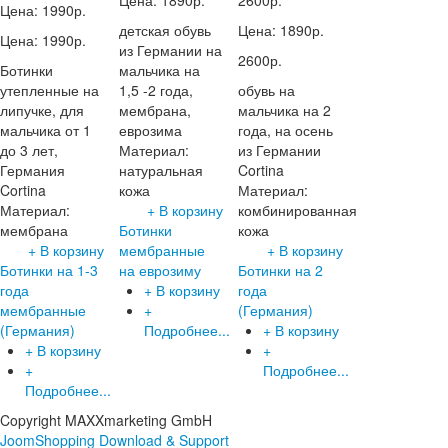
Цена:
1890р.
2600р.
Цена:
1990р.
детская обувь
Цена:
1890р.
Цена:
1990р.
из Германии на
2600р.
Ботинки
мальчика на
утепленные на
1,5 -2 года,
обувь на
липучке, для
мембрана,
мальчика на 2
мальчика от 1
еврозима
года, на осень
до 3 лет,
Материал:
из Германии
Германия
натуральная
Cortina
Cortina
кожа
Материал:
Материал:
+ В корзину
комбинированная
мембрана
Ботинки
кожа
+ В корзину
мембранные
+ В корзину
Ботинки на 1-3
на еврозиму
Ботинки на 2
года
+ В корзину
года
мембранные
+
(Германия)
(Германия)
Подробнее...
+ В корзину
+ В корзину
+
+
Подробнее...
Подробнее...
Copyright MAXXmarketing GmbH
JoomShopping Download & Support