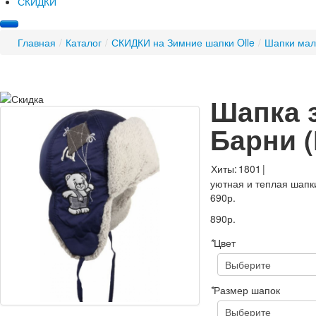
СКИДКИ
Главная
/
Каталог
/
СКИДКИ на Зимние шапки Olle
/
Шапки мал
Шапка 
Барни
Хиты:
1801
|
уютная и теплая шапк
690р.
890р.
*
Цвет
*
Размер шапок