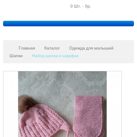
0 Шт.
-
0р.
Главная
Каталог
Одежда для малышей
Шапки
Набор шапка и шарфик
Copy
MAXX
Gmb
JoomSh
Downlo
&
Suppor