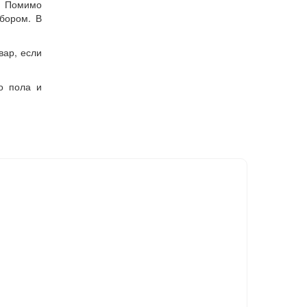
у. Помимо
бором. В
вар, если
о пола и