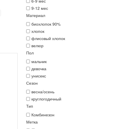
6-9 мес
9-12 мес
Материал
биохлопок 90%
хлопок
флисовый хлопок
велюр
Пол
мальчик
девочка
унисекс
Сезон
весна/осень
круглогодичный
Тип
Комбинезон
Метка