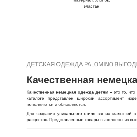
К
ОНВЕРТ ВЯЗАННЫЙ (ТУРЦИЯ)
эластан
+ В
+
К
ОНВЕРТ ВЯЗАННЫЙ ОТ 0 ДО 3 МЕС
корзину
Подробнее...
+ В
+
корзину
Подробнее...
ДЕТСКАЯ ОДЕЖДА PALOMINO ВЫГО
Качественная немецка
Качественная
немецкая одежда детям
– это то, что
каталоге представлен широкий ассортимент изде
пополняются и обновляются.
Для создания уникального стиля ваших малышей в 
расцветок. Представленные товары выполнены из выс