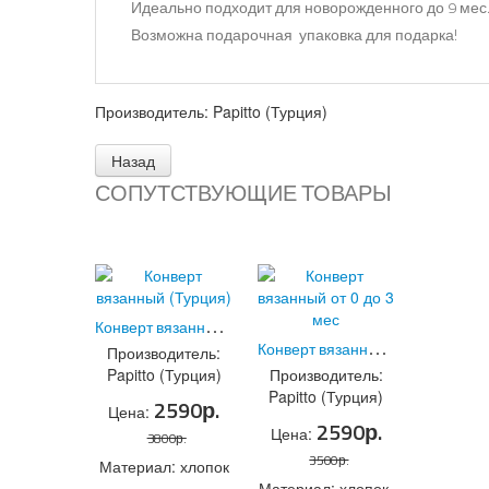
Идеально подходит для новорожденного до 9 мес.У
Возможна подарочная упаковка для подарка!
Производитель:
Papitto (Турция)
СОПУТСТВУЮЩИЕ ТОВАРЫ
К
онверт вязанный (Турция)
(Код:
P0001
)
К
онверт вязанный от 0 до 3 мес
Производитель:
Papitto (Турция)
Производитель:
Papitto (Турция)
2590р.
Цена:
2590р.
Цена:
3800р.
3500р.
Материал: хлопок
Материал: хлопок,