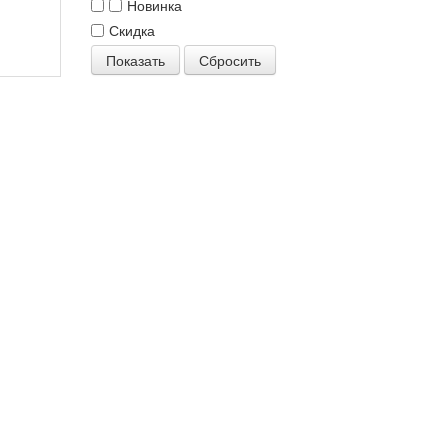
Новинка
Скидка
Показать
Сбросить
Copyright
MAXXmarketing
GmbH
JoomShopping
Download
&
Support