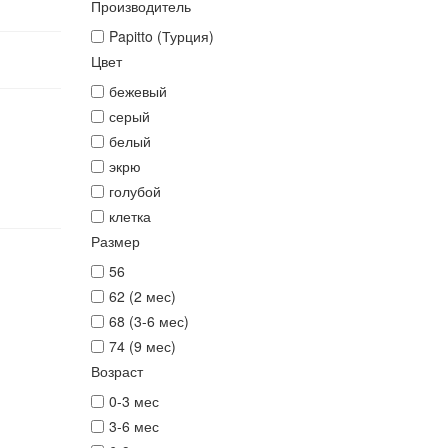
Производитель
Papitto (Турция)
Цвет
бежевый
серый
белый
экрю
голубой
клетка
Размер
56
62 (2 мес)
68 (3-6 мес)
74 (9 мес)
Возраст
0-3 мес
3-6 мес