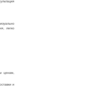
ультация
визуально
я, легко
м ценам,
оставки и