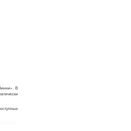
Винни». В
атически
оступных