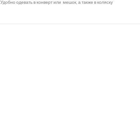
добно одевать в конверт или мешок, а также в коляску
(Код:
P0001.1
)