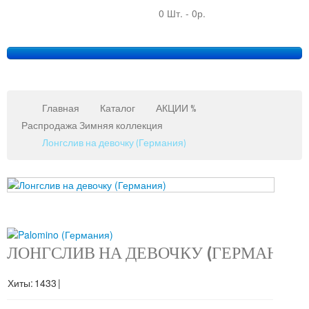
0 Шт.
-
0р.
Главная
Каталог
АКЦИИ %
Распродажа Зимняя коллекция
Лонгслив на девочку (Германия)
Copy
MAXX
Gmb
JoomSh
ЛОНГСЛИВ НА ДЕВОЧКУ (ГЕРМАНИЯ
Downlo
&
Хиты:
1433
|
Suppor