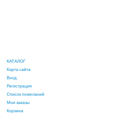
Саратову, Краснодару, Калуге, Туле, Серпухову, Подольску -в
течении 1-2 раб.дней. По городам Смоленской, Воронежской,
Тверской, Рязанской и др.областей 2-3 рабочих дня. По другим
городам Рф доставка, согласно срокам почтовых компаний
ПОЛЬЗОВАТЕЛЮ
КАТАЛОГ
Карта сайта
Вход
Регистрация
Список пожеланий
Мои заказы
Корзина
ГЛАВНОЕ МЕНЮ