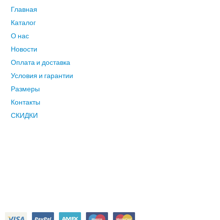
Главная
Каталог
О нас
Новости
Оплата и доставка
Условия и гарантии
Размеры
Контакты
СКИДКИ
СВЯЗАТЬСЯ С НАМИ
Адрес: 117588, Москва, ул.Тарусская,8
Телефон: +7 926 212 3217
E-mail:
v
innivinni2014@yandex.ru