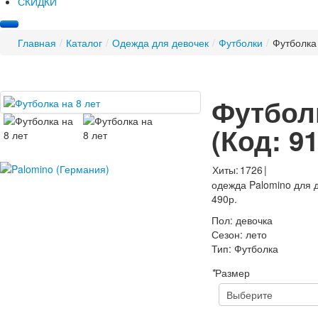
СКИДКИ
Главная
/
Каталог
/
Одежда для девочек
/
Футболки
/
Футболка 
Футболк
(Код:
9
Хиты:
1726
|
одежда Palomino для д
490р.
Пол
:
девочка
Сезон
:
лето
Тип
:
Футболка
*
Размер