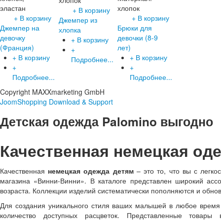
хлопок
эластан
хлопок
+ В корзину
+ В корзину
+ В корзину
Джемпер из
Джемпер на
Брюки для
хлопка
девочку
девочки (8-9
+ В корзину
(Франция)
лет)
+
+ В корзину
+ В корзину
Подробнее...
+
+
Подробнее...
Подробнее...
Copyright MAXXmarketing GmbH
JoomShopping Download & Support
Детская одежда Palomino выгодно
Качественная немецкая оде
Качественная
немецкая одежда детям
– это то, что вы с легко
магазина «Винни-Винни». В каталоге представлен широкий асс
возраста. Коллекции изделий систематически пополняются и обно
Для создания уникального стиля ваших малышей в любое время 
количество доступных расцветок. Представленные товары 