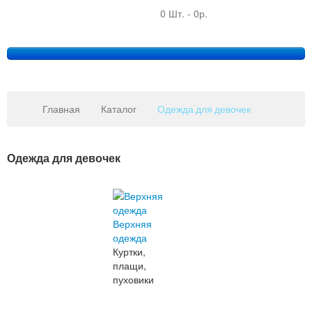
0 Шт.
-
0р.
Главная
Каталог
Одежда для девочек
Одежда для девочек
Copy
MAXX
Gmb
JoomSh
Верхняя
Downlo
одежда
&
Куртки,
Suppor
плащи,
пуховики