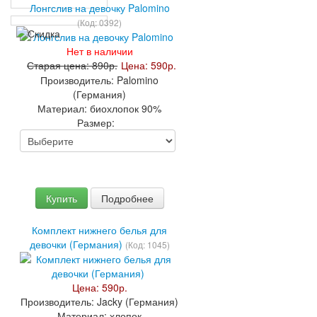
Лонгслив на девочку Palomino
(Код:
0392
)
Нет в наличии
Старая цена:
890р.
Цена:
590р.
Производитель:
Palomino
(Германия)
Материал:
биохлопок 90%
Размер:
Купить
Подробнее
Комплект нижнего белья для
девочки (Германия)
(Код:
1045
)
Цена:
590р.
Производитель:
Jacky (Германия)
Материал:
хлопок