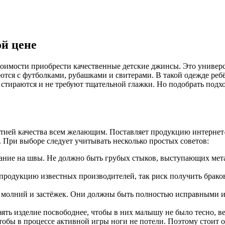
й цене
оимости приобрести качественные детские джинсы. Это универ
аются с футболками, рубашками и свитерами. В такой одежде реб
 стираются и не требуют тщательной глажки. Но подобрать подх
нтией качества всем желающим. Поставляет продукцию интерне
 При выборе следует учитывать несколько простых советов:
ание на швы. Не должно быть грубых стыков, выступающих мета
продукцию известных производителей, так риск получить брако
 молний и застёжек. Они должны быть полностью исправными и 
зять изделие посвободнее, чтобы в них малышу не было тесно, в
тобы в процессе активной игры ноги не потели. Поэтому стоит о