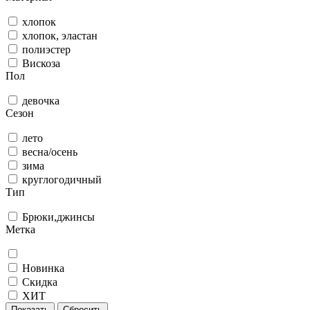
хлопок
хлопок, эластан
полиэстер
Вискоза
Пол
девочка
Сезон
лето
весна/осень
зима
круглогодичный
Тип
Брюки,джинсы
Метка
Новинка
Скидка
ХИТ
Показать
Сбросить