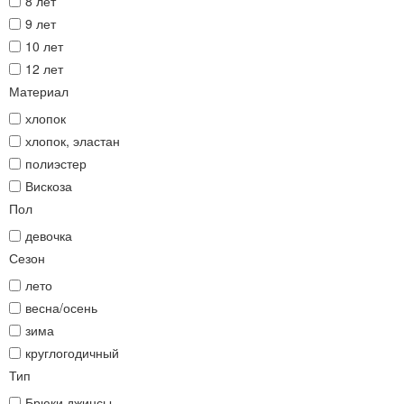
8 лет
9 лет
10 лет
12 лет
Материал
хлопок
хлопок, эластан
полиэстер
Вискоза
Пол
девочка
Сезон
лето
весна/осень
зима
круглогодичный
Тип
Брюки,джинсы