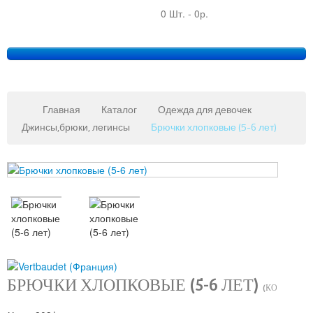
0 Шт.
-
0р.
Главная
Каталог
Одежда для девочек
Джинсы,брюки, легинсы
Брючки хлопковые (5-6 лет)
Copy
MAXX
Gmb
JoomSh
Downlo
&
Suppor
БРЮЧКИ ХЛОПКОВЫЕ (5-6 ЛЕТ)
(КОД:
8088
)