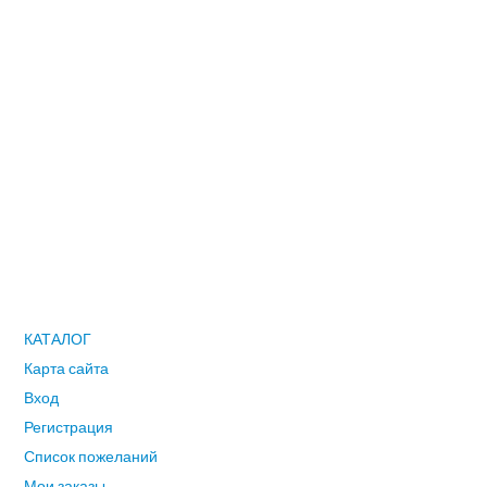
и заслужил у своих клиентов репутацию, благодаря которой
магазин считается одним из самых надежных, оперативных и
доступных по ценам в своей сфере. Доставка
осуществляется по Москве, Санкт-Петербургу, Самаре,
Саратову, Краснодару, Калуге, Туле, Серпухову, Подольску -в
течении 1-2 раб.дней. По городам Смоленской, Воронежской,
Тверской, Рязанской и др.областей 2-3 рабочих дня. По другим
городам Рф доставка, согласно срокам почтовых компаний
ПОЛЬЗОВАТЕЛЮ
КАТАЛОГ
Карта сайта
Вход
Регистрация
Список пожеланий
Мои заказы