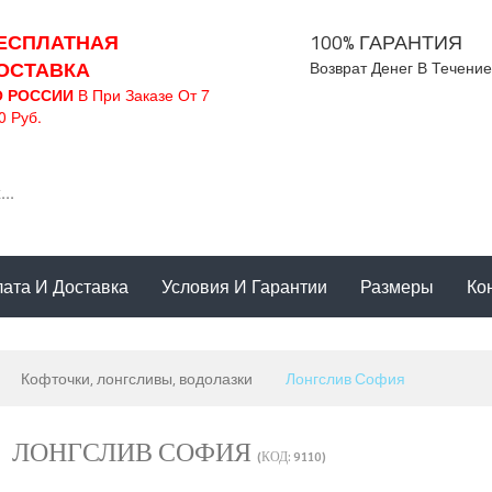
ЕСПЛАТНАЯ
100% ГАРАНТИЯ
ОСТАВКА
Возврат Денег В Течение
О РОССИИ
В При Заказе От 7
0 Руб.
ата И Доставка
Условия И Гарантии
Размеры
Ко
Кофточки, лонгсливы, водолазки
Лонгслив София
ЛОНГСЛИВ СОФИЯ
(КОД:
9110
)