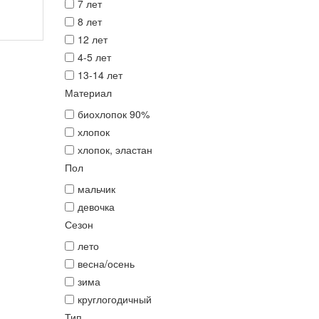
7 лет
8 лет
12 лет
4-5 лет
13-14 лет
Материал
биохлопок 90%
Copyright
хлопок
MAXXmarketing
хлопок, эластан
GmbH
Пол
JoomShopping
Download
мальчик
&
девочка
Support
Сезон
лето
весна/осень
зима
круглогодичный
Тип