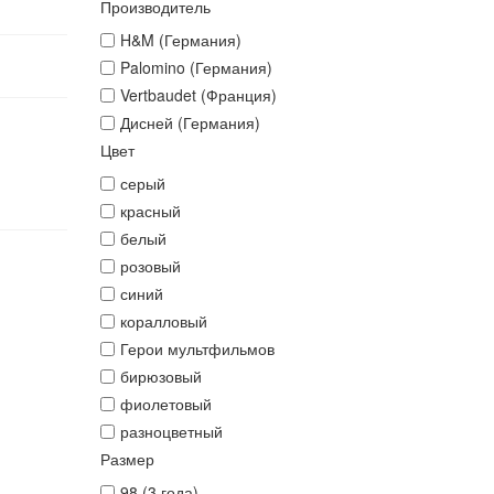
Производитель
H&M (Германия)
Palomino (Германия)
Vertbaudet (Франция)
Дисней (Германия)
Цвет
серый
красный
белый
розовый
синий
коралловый
Герои мультфильмов
бирюзовый
фиолетовый
разноцветный
Размер
98 (3 года)