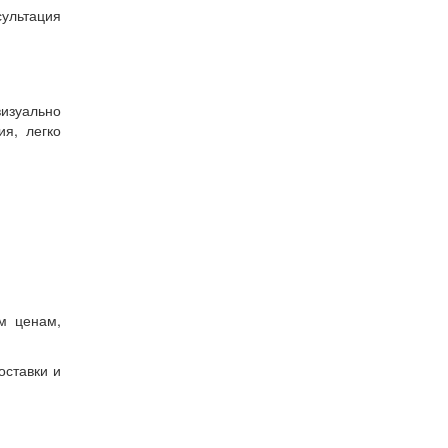
ультация
визуально
я, легко
м ценам,
оставки и