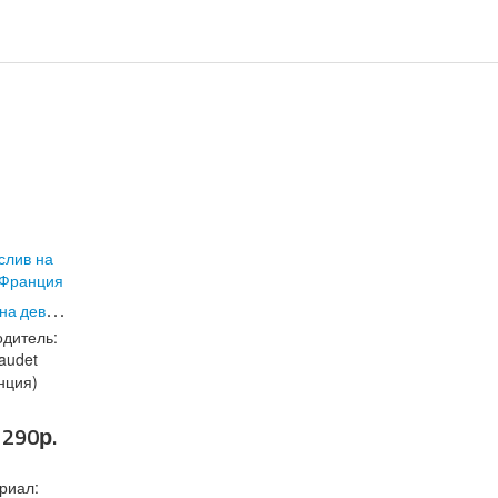
Л
онгслив на девочку Франция
126
)
(Код:
8159
)
дитель:
audet
нция)
1290р.
риал: