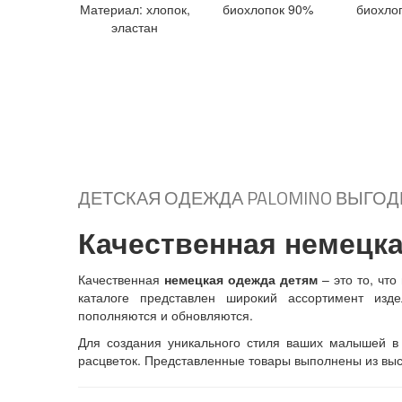
Материал: хлопок,
биохлопок 90%
биохло
эластан
К
ОФТА ИЗ ПЛОТНОГО ХЛОПКА
Ю
БКА С ПОДКЛАДКОЙ НА 4-5 ЛЕТ
+ В
+
+ В
+ В
+
корзину
Подробнее...
корзину
корзину
Подробнее...
ДЕТСКАЯ ОДЕЖДА PALOMINO ВЫГО
Качественная немецка
Качественная
немецкая одежда детям
– это то, что
каталоге представлен широкий ассортимент изде
пополняются и обновляются.
Для создания уникального стиля ваших малышей в 
расцветок. Представленные товары выполнены из выс