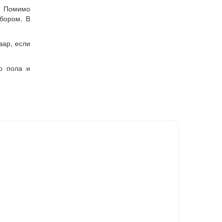
у. Помимо
бором. В
вар, если
о пола и