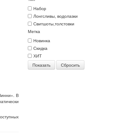
Набор
Лонгсливы, водолазки
Свитшоты,толстовки
Метка
Новинка
Скидка
ХИТ
Показать
Сбросить
Винни». В
атически
оступных