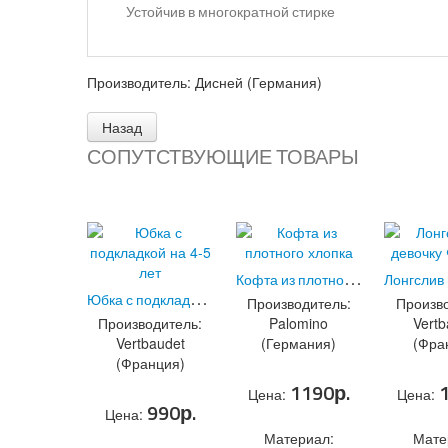
Устойчив в многократной стирке
Производитель:
Дисней (Германия)
СОПУТСТВУЮЩИЕ ТОВАРЫ
К
офта из плотного хлопка
(Код:
9
Ю
бка с подкладкой на 4-5 лет
(Код:
8173.1
)
Производитель:
Произво
Производитель:
Palomino
Vertb
Vertbaudet
(Германия)
(Фра
(Франция)
1190р.
Цена:
Цена:
990р.
Цена:
Материал:
Мате