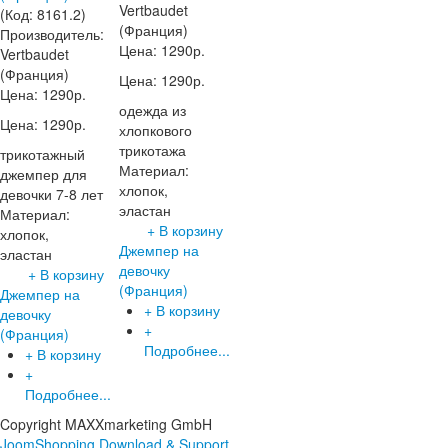
Vertbaudet
(Код:
8161.2
)
(Франция)
Производитель:
Цена:
1290р.
Vertbaudet
(Франция)
Цена:
1290р.
Цена:
1290р.
одежда из
Цена:
1290р.
хлопкового
трикотажа
трикотажный
Материал:
джемпер для
хлопок,
девочки 7-8 лет
эластан
Материал:
+ В корзину
хлопок,
Джемпер на
эластан
девочку
+ В корзину
(Франция)
Джемпер на
+ В корзину
девочку
+
(Франция)
Подробнее...
+ В корзину
+
Подробнее...
Copyright MAXXmarketing GmbH
JoomShopping Download & Support