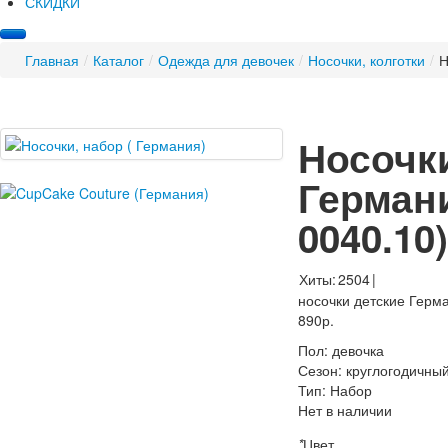
СКИДКИ
Главная
/
Каталог
/
Одежда для девочек
/
Носочки, колготки
/
Н
Носочки
Герман
0040.10
)
Хиты:
2504
|
носочки детские Герм
890р.
Пол
:
девочка
Сезон
:
круглогодичны
Тип
:
Набор
Нет в наличии
*
Цвет