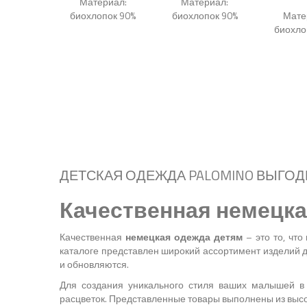
Материал:
Материал:
биохлопок 90%
биохлопок 90%
Мате
биохло
НАБОР ЛОНГСЛИВОВ 3 ШТ
ЛОНГСЛИВЫ 3 ШТ ФРАНЦИЯ
+ В
+
+ В
+
корзину
Подробнее...
корзину
Подробнее...
+ В
корзину
ДЕТСКАЯ ОДЕЖДА PALOMINO ВЫГО
Качественная немецка
Качественная
немецкая одежда детям
– это то, что
каталоге представлен широкий ассортимент изделий д
и обновляются.
Для создания уникального стиля ваших малышей в 
расцветок. Представленные товары выполнены из выс