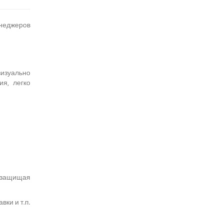
енеджеров
визуально
я, легко
, защищая
ки и т.п.