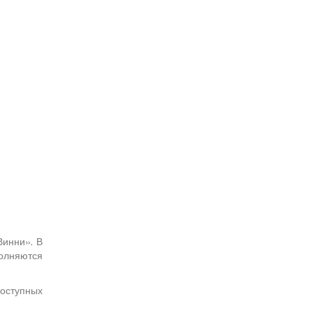
Винни». В
полняются
оступных