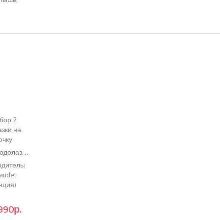
26
)
Н
абор 2 водолазки на девочку
(Код:
8105
)
дитель:
audet
нция)
990р.