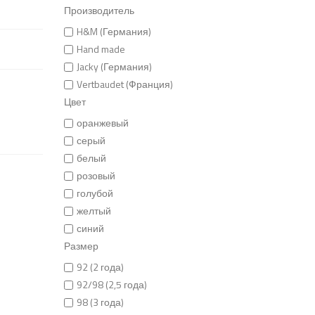
Производитель
H&M (Германия)
Hand made
Jacky (Германия)
Vertbaudet (Франция)
Цвет
оранжевый
серый
белый
розовый
голубой
желтый
синий
Размер
92 (2 года)
92/98 (2,5 года)
98 (3 года)