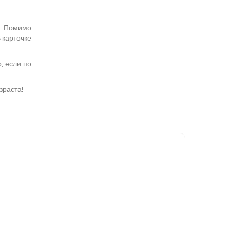
у. Помимо
 карточке
, если по
зраста!