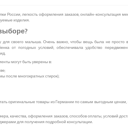
олки России, легкость оформления заказов, онлайн-консультация м
зуемые изделия.
 выборе?
 для своего малыша. Очень важно, чтобы вещь была не просто 
енка от погодных условий, обеспечивала удобство передвижени
ид.
енты могут быть уверены в:
ве;
мы после многократных стирок);
етать оригинальные товары из Германии по самым выгодным ценам
ра, качества, оформления заказов, способов оплаты, условий достав
еджерами для получения подробной консультации.