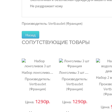
Не раздражает кожу
Производитель:
Vertbaudet (Франция)
СОПУТСТВУЮЩИЕ ТОВАРЫ
Н
абор лонгсливов 3 шт
Л
онгсливы 3 шт Франция
(Код:
8184
)
(Код:
81
Производитель:
Производитель:
Vertbaudet
Vertbaudet
Произво
(Франция)
(Франция)
Vertb
(Фра
1290р.
1290р.
Цена:
Цена:
Цена: