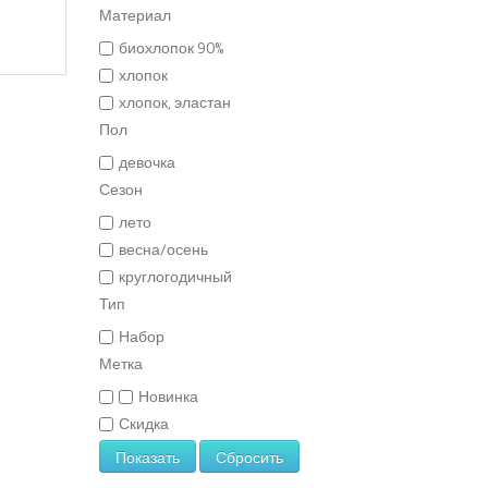
Материал
биохлопок 90%
хлопок
хлопок, эластан
Пол
девочка
Сезон
Copyright
MAXXmarketing
лето
GmbH
весна/осень
JoomShopping
круглогодичный
Download
Тип
&
Набор
Support
Метка
Новинка
Скидка
Показать
Сбросить