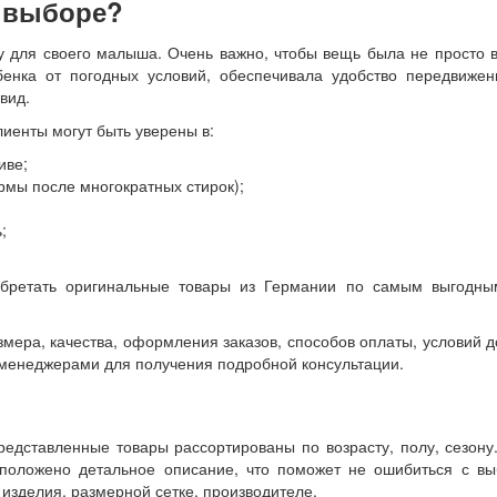
и выборе?
 для своего малыша. Очень важно, чтобы вещь была не просто 
енка от погодных условий, обеспечивала удобство передвижени
вид.
иенты могут быть уверены в:
иве;
рмы после многократных стирок);
;
обретать оригинальные товары из Германии по самым выгодны
мера, качества, оформления заказов, способов оплаты, условий д
и менеджерами для получения подробной консультации.
редставленные товары рассортированы по возрасту, полу, сезон
положено детальное описание, что поможет не ошибиться с вы
изделия, размерной сетке, производителе.