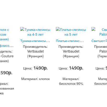
Т
уника+легинсы на 4-5 лет
П
латье+легинсы на 5 лет
(Код:
8138.8
)
(Код:
81
С
апоги с флисом (Германия)
(Код:
0533.3
)
Производитель:
Производитель:
Произво
дитель:
Vertbaudet
Vertbaudet
Palo
 Couture
(Франция)
(Франция)
(Герм
ания)
(Код:
0530.3
)
1490р.
1490р.
Цена:
Цена:
Цена:
2590р.
Материал: хлопок
Материал:
Мате
риал:
биохлопок 90%
биохло
Т
УНИКА+ЛЕГИНСЫ НА 4-5 ЛЕТ
рованная
П
ЛАТЬЕ+ЛЕГИНСЫ НА 5 ЛЕТ
+ В
+
жа
корзину
Подробнее...
+ В
+
+ В
С
АПОГИ С ФЛИСОМ (ГЕРМАНИЯ)
корзину
Подробнее...
корзину
+