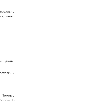
визуально
я, легко
м ценам,
оставки и
у. Помимо
бором. В