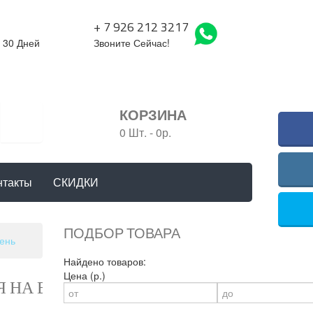
+ 7 926 212 3217
 30 Дней
Звоните Сейчас!
КОРЗИНА
0 Шт.
-
0р.
нтакты
СКИДКИ
ПОДБОР ТОВАРА
сень
Найдено товаров:
Цена (р.)
Я НА ВЕСНУ/ОСЕНЬ
(КОД:
8055.1
)