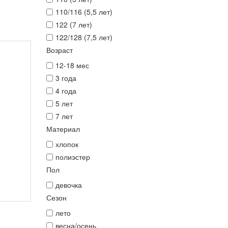
110/116 (5,5 лет)
122 (7 лет)
122/128 (7,5 лет)
Возраст
12-18 мес
3 года
4 года
5 лет
7 лет
Материал
хлопок
полиэстер
Пол
девочка
Сезон
лето
весна/осень