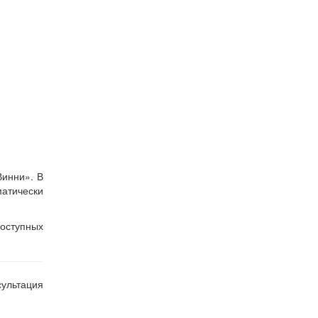
Винни». В
атически
оступных
ультация