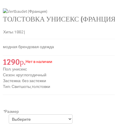
&
Support
ТОЛСТОВКА УНИСЕКС (ФРАНЦИЯ)
(КОД:
Хиты:
1882
|
модная брендовая одежда
1290р.
Нет в наличии
Пол
:
унисекс
Сезон
:
круглогодичный
Застежка
:
без застежки
Тип
:
Свитшоты,толстовки
*
Размер