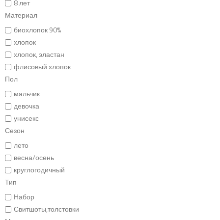
8 лет
Материал
биохлопок 90%
хлопок
хлопок, эластан
флисовый хлопок
Пол
мальчик
девочка
унисекс
Сезон
лето
весна/осень
круглогодичный
Тип
Набор
Свитшоты,толстовки