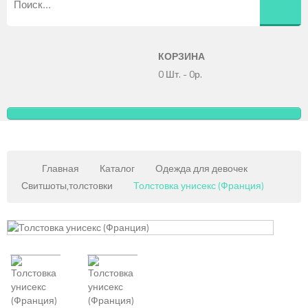
КОРЗИНА
0 Шт.
-
0р.
Главная
Каталог
Одежда для девочек
Свитшоты,толстовки
Толстовка унисекс (Франция)
Copy
MAXX
Gmb
JoomSh
Downlo