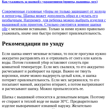
Как ухаживать за шапкой с украшениями (принты, вышивка, мех)
Современные головные уборы не только защищают от холода
и непогоды. Шапка может дополнить образ и сделать его
необычным. Например, для ребенка можно выбрать изделия с
вышивкой или принтом. Стильно смотрятся
зимние шапки
olle
с меховыми вставками. Только за ними нужно правильно
ухаживать, иначе они быстро потеряют привлекательность.
Рекомендации по уходу
Если шапка имеет меховые вставки, то после прогулки нужно
аккуратно расправлять их и отряхивать от снега или капель
воды. Потом головной убор оставляют сохнуть при
комнатной температуре. Если мех свалялся, то его аккуратно
расчесывают и разбирают на пряди. Важно не тянуть
ворсинки, иначе можно выдернуть целый клок, и шапка
потеряет привлекательность. Если мех загрязнился, то его
посыпают манкой, аккуратно втирают, а потом вытряхивают
и расчесывают шапку. Можно пропылесосить ее.
Шапка с вышивкой относится к деликатным вещам. Поэтому
ее стирают в теплой воде не выше 30°С. Предварительно
изделие выворачивают изнанкой наружу. Желательно